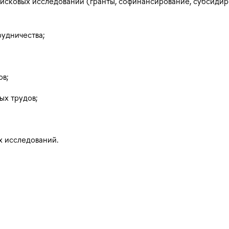
исковых исследований (гранты, софинансирование, субсидир
удничества;
ов;
ых трудов;
 исследований.