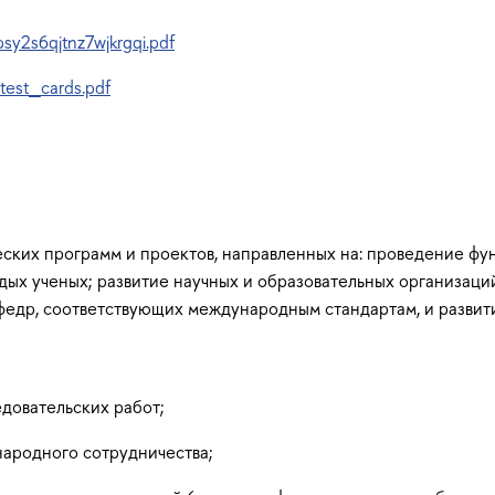
sy2s6qjtnz7wjkrgqi.pdf
test_cards.pdf
еских программ и проектов, направленных на: проведение ф
дых ученых; развитие научных и образовательных организаци
афедр, соответствующих международным стандартам, и разви
довательских работ;
ародного сотрудничества;