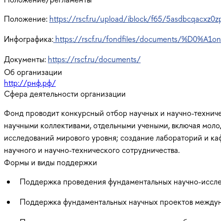
Положение:
https://rscf.ru/upload/iblock/f65/5asdbcqacxz0zp
Инфографика:
https://rscf.ru/fondfiles/documents/%D0%A1on
Документы:
https://rscf.ru/documents/
Об организации
http://рнф.рф/
Сфера деятельности организации
Фонд проводит конкурсный отбор научных и научно-технич
научными коллективами, отдельными учеными, включая моло
исследований мирового уровня; создание лабораторий и к
научного и научно-технического сотрудничества.
Формы и виды поддержки
Поддержка проведения фундаментальных научно-иссле
Поддержка фундаментальных научных проектов междун