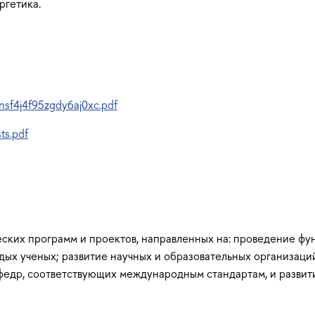
ргетика.
nsf4j4f95zgdy6aj0xc.pdf
ts.pdf
еских программ и проектов, направленных на: проведение ф
дых ученых; развитие научных и образовательных организаци
афедр, соответствующих международным стандартам, и разви