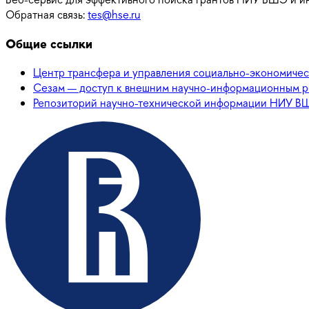
Обратная связь:
tes@hse.ru
Общие ссылки
Центр трансфера и управления социально-экономич
Сезам — доступ к внешним научно-информационным 
Репозиторий научно-технической информации НИУ В