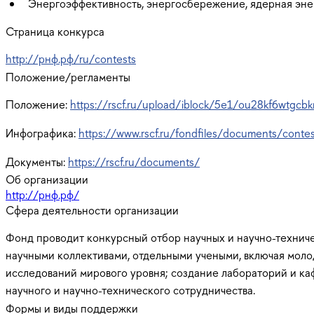
Энергоэффективность, энергосбережение, ядерная эне
Страница конкурса
http://рнф.рф/ru/contests
Положение/регламенты
Положение:
https://rscf.ru/upload/iblock/5e1/ou28kf6wtgcbk
Инфографика:
https://www.rscf.ru/fondfiles/documents/contes
Документы:
https://rscf.ru/documents/
Об организации
http://рнф.рф/
Сфера деятельности организации
Фонд проводит конкурсный отбор научных и научно-технич
научными коллективами, отдельными учеными, включая моло
исследований мирового уровня; создание лабораторий и к
научного и научно-технического сотрудничества.
Формы и виды поддержки