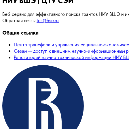
НИУ ВШЭ | ЦТУ СЭИ
Веб-сервис для эффективного поиска грантов НИУ ВШЭ и ин
Обратная связь:
tes@hse.ru
Общие ссылки
Центр трансфера и управления социально-экономич
Сезам — доступ к внешним научно-информационным 
Репозиторий научно-технической информации НИУ В