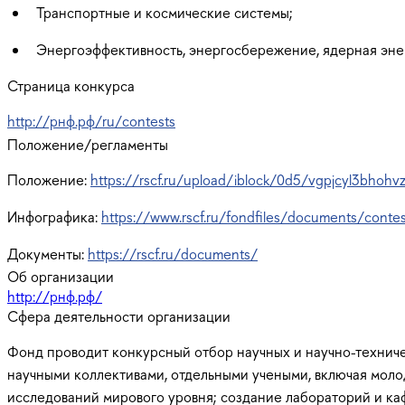
Транспортные и космические системы;
Энергоэффективность, энергосбережение, ядерная эне
Страница конкурса
http://рнф.рф/ru/contests
Положение/регламенты
Положение:
https://rscf.ru/upload/iblock/0d5/vgpjcyl3bhoh
Инфографика:
https://www.rscf.ru/fondfiles/documents/contes
Документы:
https://rscf.ru/documents/
Об организации
http://рнф.рф/
Сфера деятельности организации
Фонд проводит конкурсный отбор научных и научно-технич
научными коллективами, отдельными учеными, включая моло
исследований мирового уровня; создание лабораторий и к