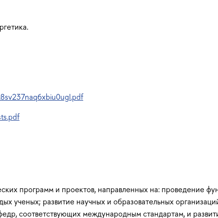
ргетика.
vz8sv237naq6xbiu0ugl.pdf
ts.pdf
еских программ и проектов, направленных на: проведение ф
дых ученых; развитие научных и образовательных организаци
афедр, соответствующих международным стандартам, и разви