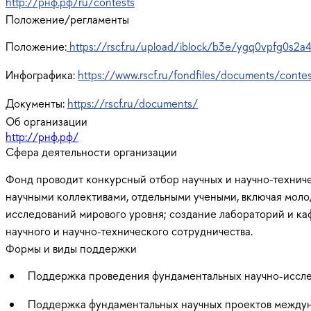
http://рнф.рф/ru/contests
Положение/регламенты
Положение:
https://rscf.ru/upload/iblock/b3e/ygq0vpfg0s2
Инфографика:
https://www.rscf.ru/fondfiles/documents/contes
Документы:
https://rscf.ru/documents/
Об организации
http://рнф.рф/
Сфера деятельности организации
Фонд проводит конкурсный отбор научных и научно-технич
научными коллективами, отдельными учеными, включая моло
исследований мирового уровня; создание лабораторий и к
научного и научно-технического сотрудничества.
Формы и виды поддержки
Поддержка проведения фундаментальных научно-иссле
Поддержка фундаментальных научных проектов междун