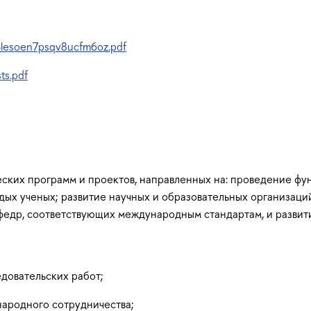
a4lesoen7psqv8ucfm6oz.pdf
ts.pdf
еских программ и проектов, направленных на: проведение ф
дых ученых; развитие научных и образовательных организаци
афедр, соответствующих международным стандартам, и разви
довательских работ;
ародного сотрудничества;