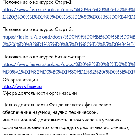
Положение о конкурсе Старт-1:
https://www.fasie.ru/upload/docs/%D0%9F%D0%BE%
1%20(%
D0%BE%D1%87%D0%B5%D1%80%D0%B5%D0%B4%D1
Положение о конкурсе Старт-2:
https://fasie.ru/upload/docs/%D0%9F%D0%BE%D0%B
2%20(%
D0%BE%D1%87%D0%B5%D1%80%D0%B5%D0%B4%D1
Положение о конкурсе Бизнес-старт:
https://www.fasie.ru/upload/docs/%D0%9F%D0%BE%
%D0%A1%D1%82%D0%B0%D1%80%D1%82%20(%
D0%BE%D1
Об организации
http://www.fasie.ru
Сфера деятельности организации
Целью деятельности Фонда является финансовое
обеспечение научной, научно-технической,
инновационной деятельности, в том числе на условиях
софинансирования за счет средств различных источников,
не запрещенных законодательством Российской