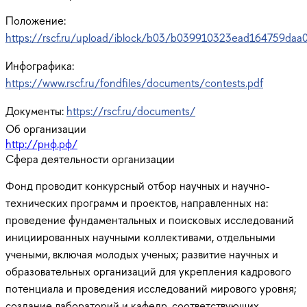
Положение:
https://rscf.ru/upload/iblock/b03/b039910323ead164759daa
Инфографика:
https://www.rscf.ru/fondfiles/documents/contests.pdf
Документы:
https://rscf.ru/documents/
Об организации
http://рнф.рф/
Сфера деятельности организации
Фонд проводит конкурсный отбор научных и научно-
технических программ и проектов, направленных на:
проведение фундаментальных и поисковых исследований
инициированных научными коллективами, отдельными
учеными, включая молодых ученых; развитие научных и
образовательных организаций для укрепления кадрового
потенциала и проведения исследований мирового уровня;
создание лабораторий и кафедр, соответствующих