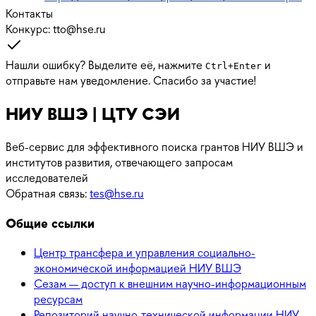
Контакты
Конкурс
:
tto@hse.ru
Нашли ошибку? Выделите её, нажмите
и
Ctrl
+
Enter
отправьте нам уведомление. Спасибо за участие!
НИУ ВШЭ | ЦТУ СЭИ
Веб-сервис для эффективного поиска грантов НИУ ВШЭ и
институтов развития, отвечающего запросам
исследователей
Обратная связь:
tes@hse.ru
Общие ссылки
Центр трансфера и управления социально-
экономической информацией НИУ ВШЭ
Сезам — доступ к внешним научно-информационным
ресурсам
Репозиторий научно-технической информации НИУ