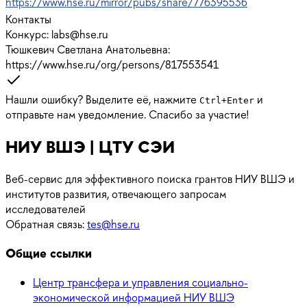
https://www.hse.ru/mirror/pubs/share/776395536
Контакты
Конкурс
:
labs@hse.ru
Тюшкевич Светлана Анатольевна
:
https://www.hse.ru/org/persons/817553541
Нашли ошибку? Выделите её, нажмите
и
Ctrl
+
Enter
отправьте нам уведомление. Спасибо за участие!
НИУ ВШЭ | ЦТУ СЭИ
Веб-сервис для эффективного поиска грантов НИУ ВШЭ и
институтов развития, отвечающего запросам
исследователей
Обратная связь:
tes@hse.ru
Общие ссылки
Центр трансфера и управления социально-
экономической информацией НИУ ВШЭ